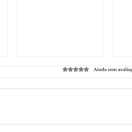
Avaliado com 0 de 5 estrela
Ainda sem avalia
Brivia Group compra
M&A 
parceira Salesforce - SR
anim
Consulting
de g