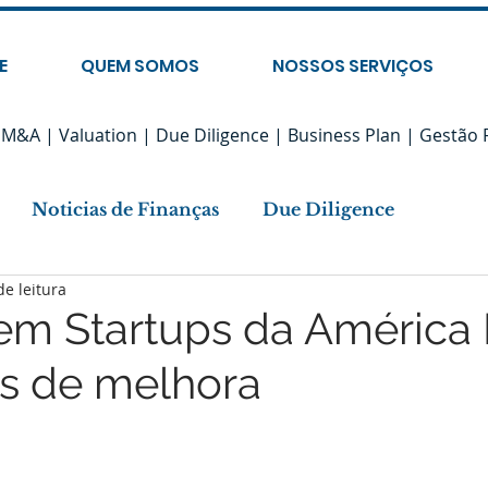
E
QUEM SOMOS
NOSSOS SERVIÇOS
M&A | Valuation | Due Diligence | Business Plan | Gestão 
Noticias de Finanças
Due Diligence
de leitura
ões
Setor Automobilístico
em Startups da América 
is de melhora
a Tributária
Startups
 de 5 estrelas.
Impactos Fiscais
Legislação