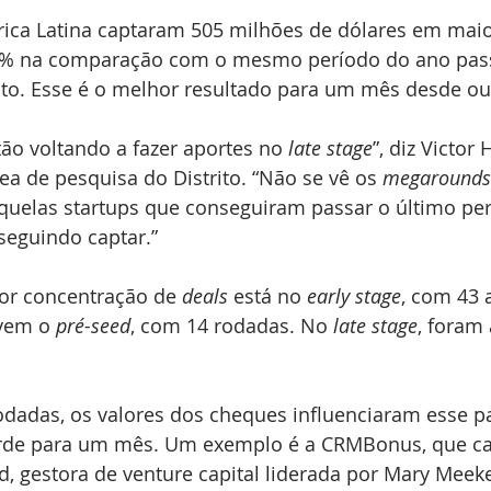
rica Latina captaram 505 milhões de dólares em mai
60% na comparação com o mesmo período do ano pass
ito. Esse é o melhor resultado para um mês desde ou
tão voltando a fazer aportes no 
late stage
”, diz Victor 
ea de pesquisa do Distrito. “Não se vê os 
megarounds
quelas startups que conseguiram passar o último pe
seguindo captar.”
or concentração de 
deals
 está no 
early stage
, com 43 
vem o 
pré-seed
, com 14 rodadas. No 
late stage
, foram
dadas, os valores dos cheques influenciaram esse p
rde para um mês. Um exemplo é a 
CRMBonus
, que c
, gestora de venture capital liderada por Mary Meek