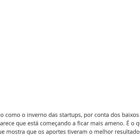
Retirada de sócio
Valuation
Societario
 Center
Setor de Saúde
Compliance
Gestão Comercial
COVID 19
news
Cybersecurity
Data Centers
o como o inverno das startups, por conta dos baixos
arece que está começando a ficar mais ameno. É o q
ue mostra que os aportes tiveram o melhor resultad