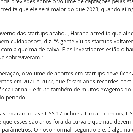
ainda previsões sobre o volume de captações pelas st
credita que ele será maior do que 2023, quando atin
nverno das startups acabou, Harano acredita que aind
bem cuidadosos”, diz. “A gente viu as startups voltar
com a queima de caixa. E os investidores estão olh
que sobreviveram.”
ração, o volume de aportes em startups deve ficar
entos em 2021 e 2022, que foram anos recordes para
rica Latina – e fruto também de muitos exageros do 
do período.
s somaram quase US$ 17 bilhões. Um ano depois, US$ 
 que esses são anos fora da curva e que não devem 
parâmetros. O novo normal, segundo ele, é algo na 