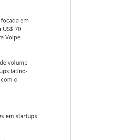
 focada em 
u US$ 70 
ra
Volpe 
 de volume 
ps latino-
 com o 
es em startups 