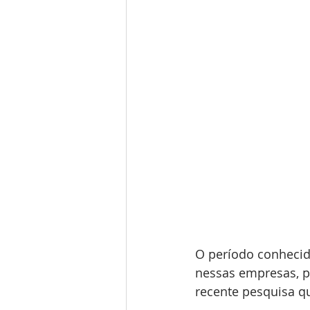
Performance de Negócios
Private Equity
Contact
Recuperação Judicial
Edtechs
ISPs
Tech
O período conhecid
Seguros
Logtechs
nessas empresas, p
recente pesquisa q