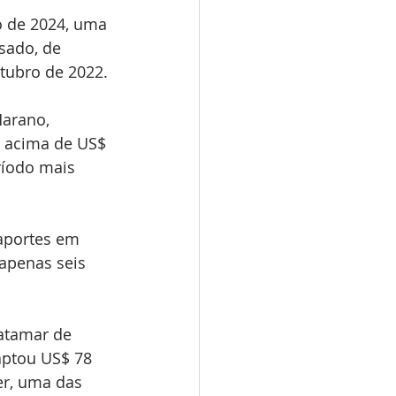
o de 2024, uma 
ado, de 
tubro de 2022.
Harano, 
 acima de US$ 
ríodo mais 
aportes em 
 apenas seis 
atamar de 
aptou US$ 78 
er, uma das 