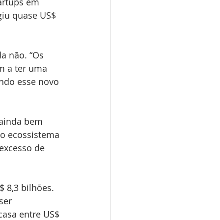
artups em 
giu quase US$ 
a não. “Os 
em a ter uma 
ando esse novo 
 ainda bem 
 o ecossistema 
excesso de 
8,3 bilhões. 
ser 
casa entre US$ 