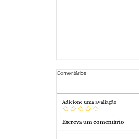
Comentários
Adicione uma avaliação
Canopy anunciou a
Escreva um comentário
aquisição da Uniware