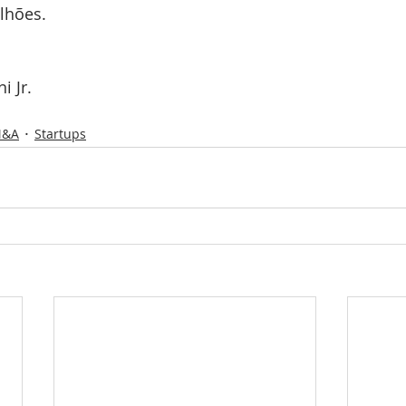
ilhões.
i Jr.
&A
Startups