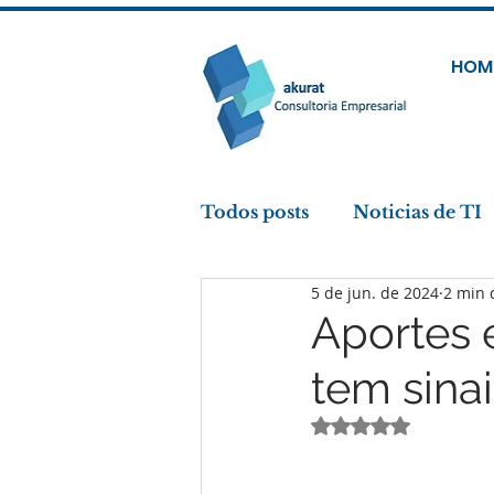
HOM
Todos posts
Noticias de TI
5 de jun. de 2024
2 min 
M&A
Fusões e Aquisiç
Aportes 
tem sina
Gestão Financeira
Carg
Avaliado com NaN
Fundo de Investimento